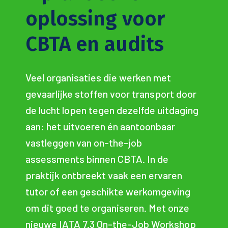
oplossing voor
CBTA en audits
eel organisaties die werken met
evaarlijke stoffen voor transport door
e lucht lopen tegen dezelfde uitdaging
an: het uitvoeren én aantoonbaar
O
astleggen van on-the-job
m
ssessments binnen CBTA. In de
g
raktijk ontbreekt vaak een ervaren
(
utor of een geschikte werkomgeving
o
m dit goed te organiseren. Met onze
v
ieuwe IATA 7.3 On-the-Job Workshop
d