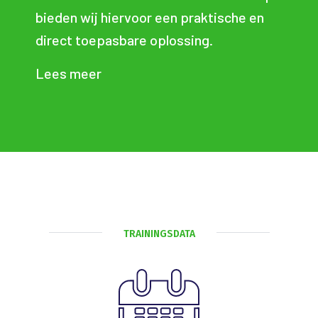
ieden wij hiervoor een praktische en
o
irect toepasbare oplossing.
L
ees meer
TRAININGSDATA