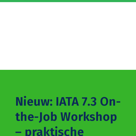
Nieuw: IATA 7.3 On-
the-Job Workshop
– praktische