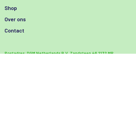
Shop
Over ons
Contact
Postadres:
DGM Netherlands B.V.
Zandsteen 46
2132 MR
Hoofddorp Nederland
Kvk: 58182349
BTW Nummer:
NL852914015B01
Bel ons:
+31 23 303 34 70
Mail ons:
info@dgm.nl
© DGM Netherlands 2026 |
Privacy Statement
|
Algemene