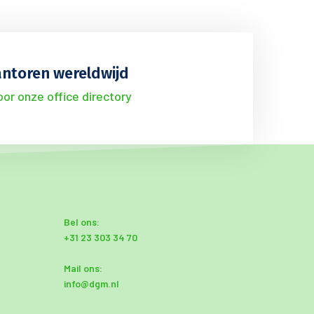
ntoren wereldwijd
voor onze office directory
Bel ons:
+31 23 303 34 70
Mail ons:
info@dgm.nl