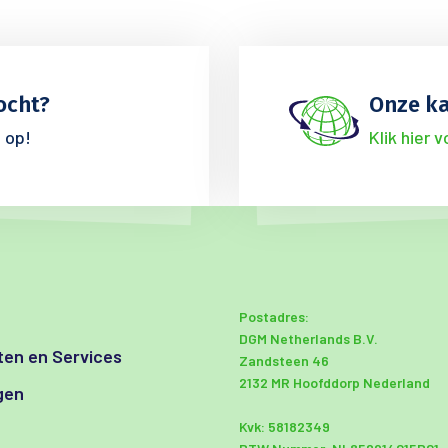
ocht?
Onze ka
 op!
Klik hier 
Postadres:
DGM Netherlands B.V.
en en Services
Zandsteen 46
2132 MR Hoofddorp Nederland
gen
Kvk: 58182349