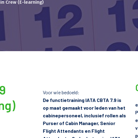
bin Crew (E-learning)
.9
Voor wie bedoeld:
De functietraining IATA CBTA 7.9 is
ng)
e
op maat gemaakt voor leden van het
P
cabinepersoneel, inclusief rollen als
e
Purser of Cabin Manager, Senior
v
Flight Attendants en Flight
p