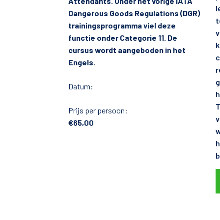
Attendants. Onder het vorige IATA
l
Dangerous Goods Regulations (DGR)
t
trainingsprogramma viel deze
v
functie onder Categorie 11. De
k
cursus wordt aangeboden in het
c
Engels.
r
g
Datum:
h
T
Prijs per persoon:
v
€65,00
w
h
b